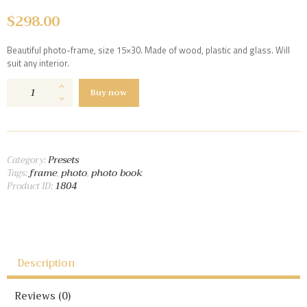
$
298.00
Beautiful photo-frame, size 15×30. Made of wood, plastic and glass. Will
suit any interior.
Medium
Buy now
Photo
Book
quantity
Presets
Category:
frame
photo
photo book
Tags:
,
,
1804
Product ID:
Description
Reviews (0)