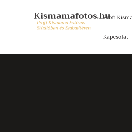
Kismamafotos.hu
Profi Kism
Profi Kismama Fotózás
Stúdióban és Szabadtéren
Kapcsolat