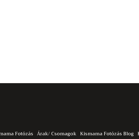
smama Fotózás
Árak/ Csomagok
Kismama Fotózás Blog