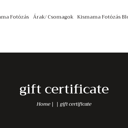
PROFI KISMAMA
ama Fotózás
Árak/ Csomagok
Kismama Fotózás Bl
FOTÓZÁS
Kismamafotos.hu
Profi Kismama Fotózás Stúdióban és Szabadtéren
ÁRAK/ CSOMAGOK
KISMAMA FOTÓZÁS
BLOG
KAPCSOLAT
gift certificate
Home
gift certificate