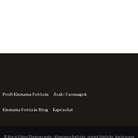
Profi Kismama Fotózás
Árak/ Csomagok
Kismama Fotózás Blog
Kapcsolat
© Kocsi Edina Photography · Kismama fotózás, portré fotózás, karácsonyi