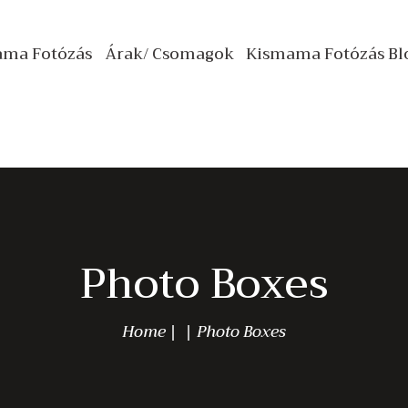
PROFI KISMAMA
ama Fotózás
Árak/ Csomagok
Kismama Fotózás Bl
FOTÓZÁS
Kismamafotos.hu
Profi Kismama Fotózás Stúdióban és Szabadtéren
ÁRAK/ CSOMAGOK
KISMAMA FOTÓZÁS
BLOG
KAPCSOLAT
Photo Boxes
Home
Photo Boxes