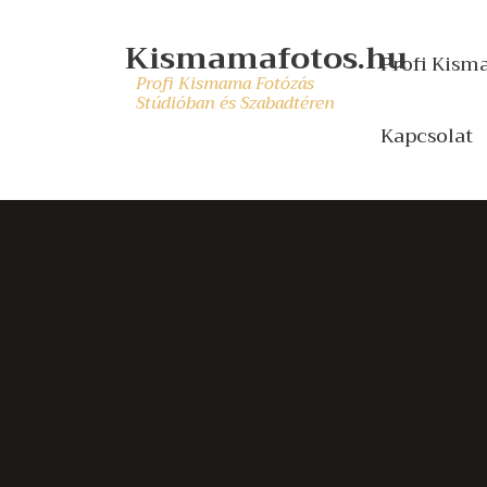
Kismamafotos.hu
Profi Kism
Profi Kismama Fotózás
Stúdióban és Szabadtéren
Kapcsolat