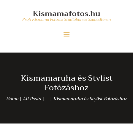
PROFI KISMAMA FOTÓZÁS
Kismamafotos.hu
ÁRAK/ CSOMAGOK
Kismamafotos.hu
Profi Kismama Fotózás Stúdióban és Szabadtéren
KISMAMA FOTÓZÁS BLOG
Profi Kismama Fotózás Stúdióban és Szabadtéren
KAPCSOLAT
Kismamaruha és Stylist
Fotózáshoz
Home
All Posts
...
Kismamaruha és Stylist Fotózáshoz