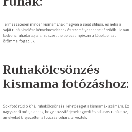
ruhák
:
Természetesen minden kismamának megvan a saját stílusa, és néha a
saját ruhái viselése kényelmesebbnek és személyesebbnek érződik. Ha van
kedvenc ruhadarabja, amit szeretne belecsempészni a képekbe, azt
örömmel fogadjuk.
Ruhakölcsönzés
kismama fotózáshoz
:
Sok fotóstúdió kínál ruhakölcsönzési lehetőséget a kismamák számára. Ez
nagyszerű módja annak, hogy hozzáférjenek egyedi és stílusos ruhákhoz,
amelyeket kifejezetten a fotózás céljára terveztek.