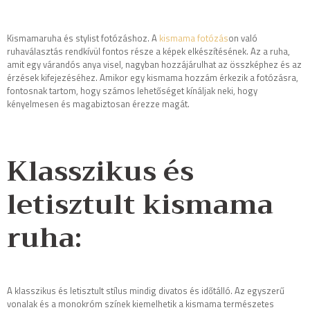
Kismamaruha és stylist fotózáshoz. A
kismama fotózás
on való
ruhaválasztás rendkívül fontos része a képek elkészítésének. Az a ruha,
amit egy várandós anya visel, nagyban hozzájárulhat az összképhez és az
érzések kifejezéséhez. Amikor egy kismama hozzám érkezik a fotózásra,
fontosnak tartom, hogy számos lehetőséget kínáljak neki, hogy
kényelmesen és magabiztosan érezze magát.
Klasszikus és
letisztult kismama
ruha:
A klasszikus és letisztult stílus mindig divatos és időtálló. Az egyszerű
vonalak és a monokróm színek kiemelhetik a kismama természetes