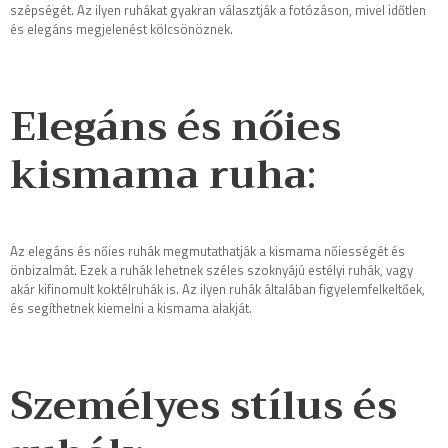
szépségét. Az ilyen ruhákat gyakran választják a fotózáson, mivel időtlen
és elegáns megjelenést kölcsönöznek.
Elegáns és nőies
kismama ruha
:
Az elegáns és nőies ruhák megmutathatják a kismama nőiességét és
önbizalmát. Ezek a ruhák lehetnek széles szoknyájú estélyi ruhák, vagy
akár kifinomult koktélruhák is. Az ilyen ruhák általában figyelemfelkeltőek,
és segíthetnek kiemelni a kismama alakját.
Személyes stílus és