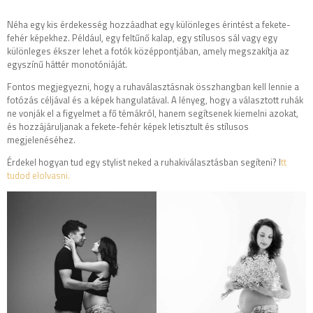
Néha egy kis érdekesség hozzáadhat egy különleges érintést a fekete-
fehér képekhez. Például, egy feltűnő kalap, egy stílusos sál vagy egy
különleges ékszer lehet a fotók középpontjában, amely megszakítja az
egyszínű háttér monotóniáját.
Fontos megjegyezni, hogy a ruhaválasztásnak összhangban kell lennie a
fotózás céljával és a képek hangulatával. A lényeg, hogy a választott ruhák
ne vonják el a figyelmet a fő témákról, hanem segítsenek kiemelni azokat,
és hozzájáruljanak a fekete-fehér képek letisztult és stílusos
megjelenéséhez.
Érdekel hogyan tud egy stylist neked a ruhakiválasztásban segíteni? I
tt
tudod elolvasni.