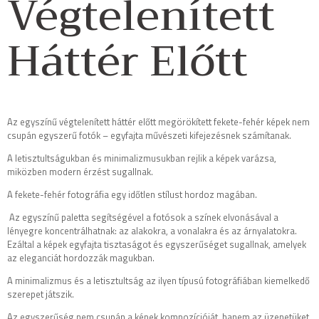
Végtelenített
Háttér Előtt
Az egyszínű végtelenített háttér előtt megörökített fekete-fehér képek nem
csupán egyszerű fotók – egyfajta művészeti kifejezésnek számítanak.
A letisztultságukban és minimalizmusukban rejlik a képek varázsa,
miközben modern érzést sugallnak.
A fekete-fehér fotográfia egy időtlen stílust hordoz magában.
Az egyszínű paletta segítségével a fotósok a színek elvonásával a
lényegre koncentrálhatnak: az alakokra, a vonalakra és az árnyalatokra.
Ezáltal a képek egyfajta tisztaságot és egyszerűséget sugallnak, amelyek
az eleganciát hordozzák magukban.
A minimalizmus és a letisztultság az ilyen típusú fotográfiában kiemelkedő
szerepet játszik.
Az egyszerűség nem csupán a képek kompozícióját, hanem az üzenetüket