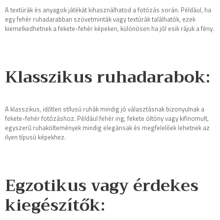
A textúrák és anyagok játékát kihasználhatod a fotózás során. Például, ha
egy fehér ruhadarabban szövetminták vagy textúrák találhatók, ezek
kiemelkedhetnek a fekete-fehér képeken, különösen ha jól esik rájuk a fény.
Klasszikus ruhadarabok:
A klasszikus, időtlen stílusú ruhák mindig jó választásnak bizonyulnak a
fekete-fehér fotózáshoz. Például fehér ing, fekete öltöny vagy kifinomult,
egyszerű ruhaköltemények mindig elegánsak és megfelelőek lehetnek az
ilyen típusú képekhez.
Egzotikus vagy érdekes
kiegészítők: