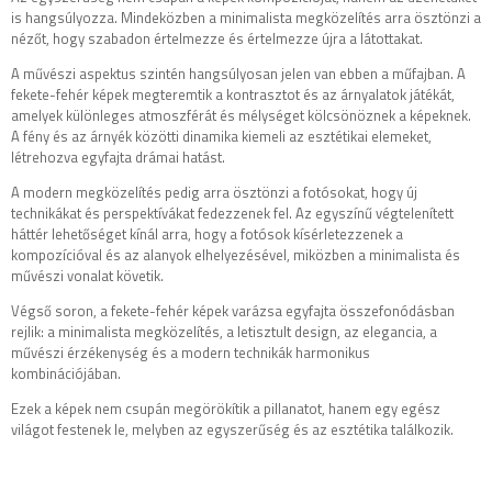
is hangsúlyozza. Mindeközben a minimalista megközelítés arra ösztönzi a
nézőt, hogy szabadon értelmezze és értelmezze újra a látottakat.
A művészi aspektus szintén hangsúlyosan jelen van ebben a műfajban. A
fekete-fehér képek megteremtik a kontrasztot és az árnyalatok játékát,
amelyek különleges atmoszférát és mélységet kölcsönöznek a képeknek.
A fény és az árnyék közötti dinamika kiemeli az esztétikai elemeket,
létrehozva egyfajta drámai hatást.
A modern megközelítés pedig arra ösztönzi a fotósokat, hogy új
technikákat és perspektívákat fedezzenek fel. Az egyszínű végtelenített
háttér lehetőséget kínál arra, hogy a fotósok kísérletezzenek a
kompozícióval és az alanyok elhelyezésével, miközben a minimalista és
művészi vonalat követik.
Végső soron, a fekete-fehér képek varázsa egyfajta összefonódásban
rejlik: a minimalista megközelítés, a letisztult design, az elegancia, a
művészi érzékenység és a modern technikák harmonikus
kombinációjában.
Ezek a képek nem csupán megörökítik a pillanatot, hanem egy egész
világot festenek le, melyben az egyszerűség és az esztétika találkozik.