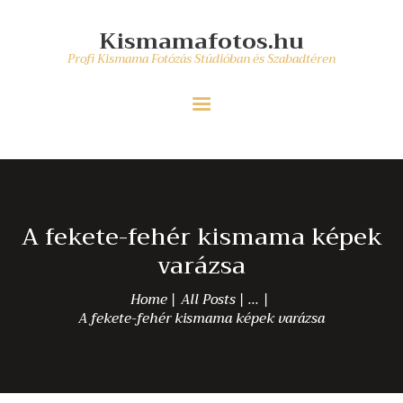
PROFI KISMAMA FOTÓZÁS
Kismamafotos.hu
ÁRAK/ CSOMAGOK
Kismamafotos.hu
Profi Kismama Fotózás Stúdióban és Szabadtéren
KISMAMA FOTÓZÁS BLOG
Profi Kismama Fotózás Stúdióban és Szabadtéren
KAPCSOLAT
A fekete-fehér kismama képek
varázsa
Home
All Posts
...
A fekete-fehér kismama képek varázsa